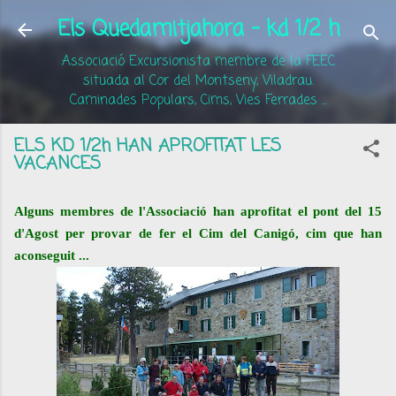
Salta al contingut principal
Els Quedamitjahora - kd 1/2 h
Associació Excursionista membre de la FEEC
situada al Cor del Montseny, Viladrau.
Caminades Populars, Cims, Vies Ferrades ...
ELS KD 1/2h HAN APROFITAT LES
VACANCES
Alguns membres de l'Associació han aprofitat el pont del 15
d'Agost per provar de fer el Cim del Canigó, cim que han
aconseguit ...