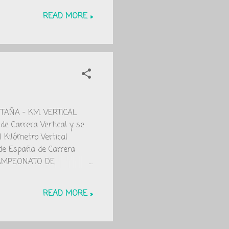
READ MORE »
AÑA - KM. VERTICAL
e Carrera Vertical y se
 Kilómetro Vertical
 de España de Carrera
 CAMPEONATO DE
rera tuvo lugar el
3h13:41 y Blanca Serrano
READ MORE »
y las selecciones de
igue su [...] Puedes ...