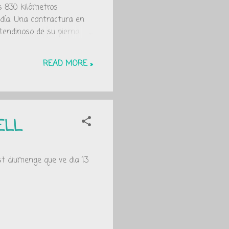
s 830 kilómetros
 día. Una contractura en
tendinoso de su pierna
España es una
 de los espacios protegidos
READ MORE »
an más de 6 millones de
des v...
ELL
st diumenge que ve dia 13