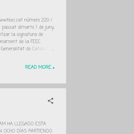
www.feec.cat número 220 /
l passat dimarts 1 de juny,
itzar la signatura de
cionament de la FEEC
 Generalitat de Catalunya
any de Sant Maurici. I
e Catalunya (UFEC)
READ MORE »
ní , que tindrà lloc ...
EAM HA LLEGADO ESTA
N OCHO DÍAS PARTIENDO