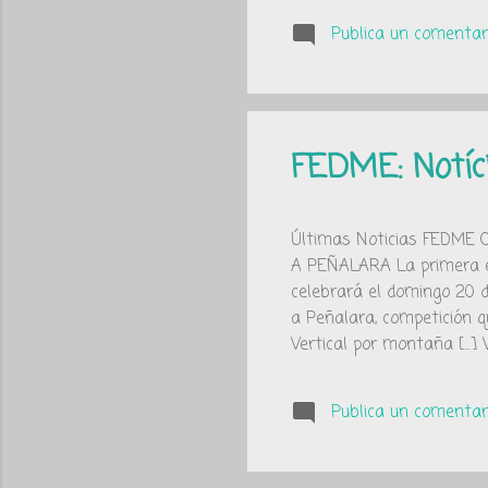
Publica un comentari
FEDME: Notíc
Últimas Noticias FEDM
A PEÑALARA La primera ed
celebrará el domingo 20 d
a Peñalara, competición 
Vertical por montaña [.
ESPAÑA DE CARRERAS PO
pasado domingo 30 de Mayo
Publica un comentari
(Selección de Andalucía) 
Euskadi (masculina) y Cata