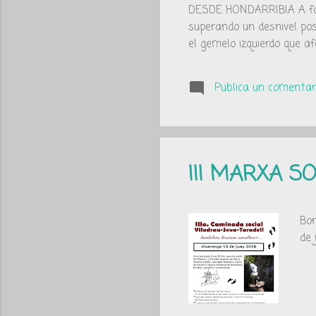
DESDE HONDARRIBIA A falta
superando un desnivel pos
el gemelo izquierdo que a
derecha obligó [...] L
organización en la que par
Publica un comentari
en España. En EUROPARC-E
hectáreas. Del 2 al 6 de ju
III MARXA S
Bon
de 