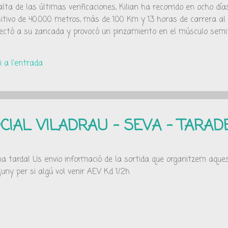
 de las últimas verificaciones, Kilian ha recorrido en ocho día
itivo de 40.000 metros, más de 100 Km y 13 horas de carrera al
fectó a su zancada y provocó un pinzamiento en el músculo semi
A FEDME EN EL XVI CONGRESO DE EUROPARC - ESPAÑA EUROPARC-
ticipan las instituciones implicadas en la planificación y gestión
 a l'entrada
spaña se dan cita más de 1.800 áreas protegidas que signific
nio de 2010 se ha celebrado en Segorbe (Castellón) el XVI [...] Pue
OCIAL VILADRAU - SEVA - TARAD
a tarda! Us envio informació de la sortida que organitzem aque
juny per si algú vol venir AEV Kd 1/2h