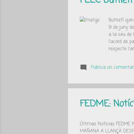
FEEC Butllet
r
a
Butlletí qui
d
9 de juny de
e
a la seu de 
l'acord de p
s
respecte l'
està elabora
Jornada de 
Publica un comentari
organitza el
FEDME: Notíc
Últimas Noticias FEDM
MAÑANA A LLANÇÀ DESPU