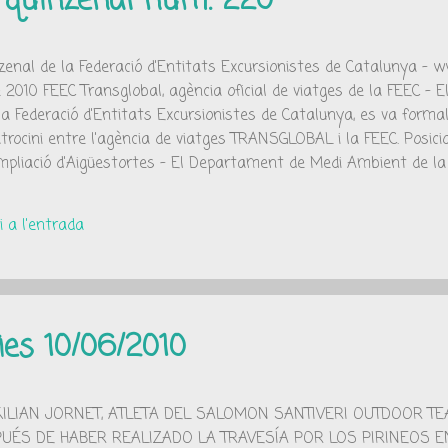
í quinzenal núm. 220
nzenal de la Federació d'Entitats Excursionistes de Catalunya - 
 2010 FEEC Transglobal, agència oficial de viatges de la FEEC - E
la Federació d'Entitats Excursionistes de Catalunya, es va formal
atrocini entre l'agència de viatges TRANSGLOBAL i la FEEC. Posi
ampliació d'Aigüestortes - El Departament de Medi Ambient de la
nt el projecte d'ampliació del Parc Nacional d'Aigüestortes i Est
Lideratge Esportiu Femení - La Unió de Federacions Esportives d
 a l'entrada
 proper dimecres 16 de juny la I Jornada de Lideratge Esportiu Feme
ies 10/06/2010
E KILIAN JORNET, ATLETA DEL SALOMON SANTIVERI OUTDOOR T
ÉS DE HABER REALIZADO LA TRAVESÍA POR LOS PIRINEOS E