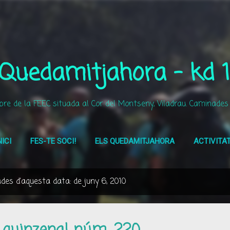
Salta al contingut principal
 Quedamitjahora - kd 1
e de la FEEC situada al Cor del Montseny, Viladrau. Caminades Po
NICI
FES-TE SOCI!
ELS QUEDAMITJAHORA
ACTIVITA
des d'aquesta data: de juny 6, 2010