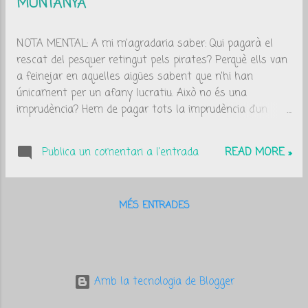
MUNTANYA
a
d
NOTA MENTAL: A mi m'agradaria saber: Qui pagarà el
e
rescat del pesquer retingut pels pirates? Perquè ells van
a feinejar en aquelles aigües sabent que n'hi han
s
únicament per un afany lucratiu. Això no és una
imprudència? Hem de pagar tots la imprudència d'un
empresari? A nosaltres, si ens fem mal a la muntanya
se'ns qüestiona si som imprudents o no, i en qualsevol
Publica un comentari a l'entrada
READ MORE »
dels casos, a pagar! O pagarem el rescat, o haurem de
pagar molt més per la llicència federativa per culpa de
l'augment del risc del pagament. Caldria pensar-hi ...
MÉS ENTRADES
Amb la tecnologia de Blogger