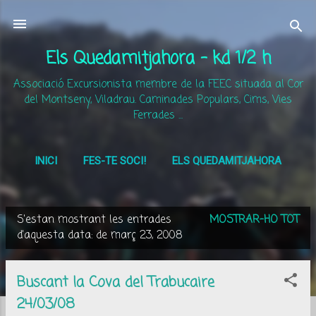
Salta al contingut principal
Els Quedamitjahora - kd 1/2 h
Associació Excursionista membre de la FEEC situada al Cor
del Montseny, Viladrau. Caminades Populars, Cims, Vies
Ferrades ...
INICI
FES-TE SOCI!
ELS QUEDAMITJAHORA
MÉS…
ACTIVITATS
S'estan mostrant les entrades
MOSTRAR-HO TOT
E
d'aquesta data: de març 23, 2008
n
t
Buscant la Cova del Trabucaire
r
24/03/08