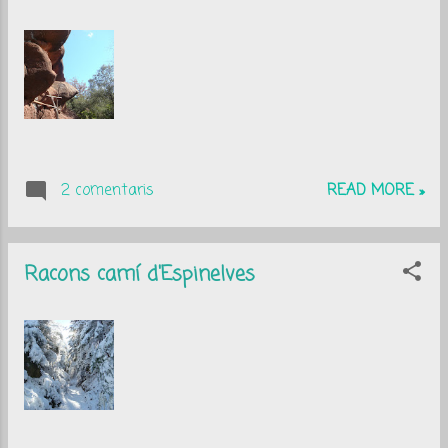
a
d
e
s
2 comentaris
READ MORE »
Racons camí d'Espinelves