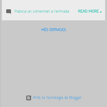
a
d
Publica un comentari a l'entrada
READ MORE »
e
s
MÉS ENTRADES
Amb la tecnologia de Blogger