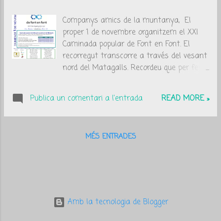
a
Companys amics de la muntanya, El
d
proper 1 de novembre organitzem el XXI
e
Caminada popular de Font en Font. El
s
recorregut transcorre a través del vesant
nord del Matagalls. Recordeu que per fer
la inscripció complerta, s'ha d'omplir el
formulari i fer la transferència abans del
Publica un comentari a l'entrada
READ MORE »
dia 28/10/2015.
MÉS ENTRADES
Amb la tecnologia de Blogger