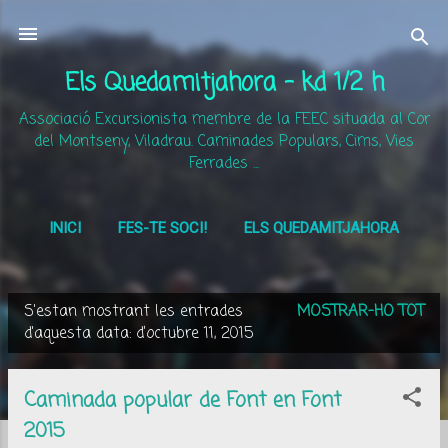
Salta al contingut principal
Els Quedamitjahora - kd 1/2 h
Associació Excursionista membre de la FEEC situada al Cor
del Montseny, Viladrau. Caminades Populars, Cims, Vies
Ferrades ...
INICI
FES-TE SOCI!
ELS QUEDAMITJAHORA
MÉS…
ACTIVITATS
S'estan mostrant les entrades
MOSTRAR-HO TOT
E
d'aquesta data: d’octubre 11, 2015
n
t
Caminada popular de Font en Font
r
2015