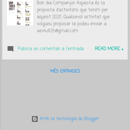
Bon dia Companys! Aquesta és la
a
proposta d'activitats que tenim per
d
aquest 2021. Qualsevol activitat que
e
volgueu proposar la podeu enviar a
aev.kd12h@gmail.com
s
Publica un comentari a l'entrada
READ MORE »
MÉS ENTRADES
Amb la tecnologia de Blogger