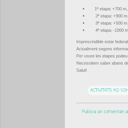
1ª etapa: +700 m
2ª etapa: +900 m
3ª etapa: +500 m
4ª etapa: -1000 
Imprescindible estar federat
Actualment segons informaci
Per veure les etapes podeu
Necessitem saber abans del d
Salut!
ACTIVITATS KD 1/2
Publica un comentari a
C
o