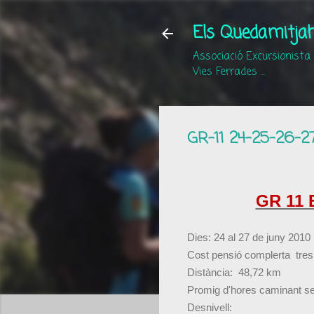
Els Quedamitjah
Associació Excursionista
Vies Ferrades ...
GR-11 24-25-26-2
GR 11 
Dies: 24 al 27 de juny 2010
Cost pensió complerta tres
Distància: 48,72 km
Promig d'hores caminant s
Desnivell: