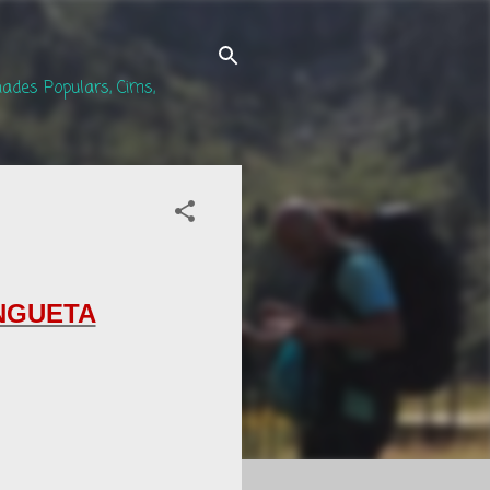
ades Populars, Cims,
INGUETA