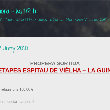
Salta al contingut principal
ora - kd 1/2 h
 membre de la FEEC situada al Cor del Montseny, Viladrau. Camin
7 Juny 2010
PROPERA SORTIDA
ETAPES ESPITAU DE VIÈLHA – LA GU
 refugis uns 150,00 €
ense contar parades 6h