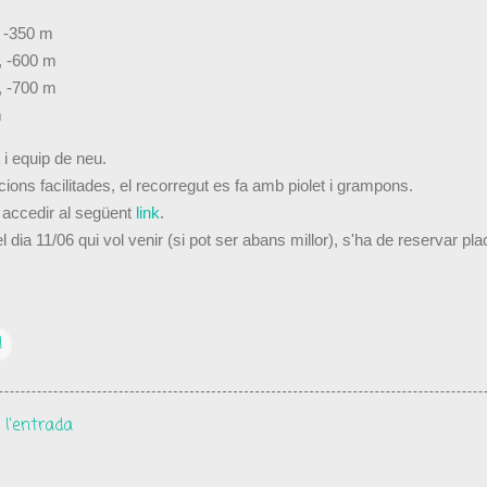
, -350 m
, -600 m
, -700 m
m
 i equip de neu.
ons facilitades, el recorregut es fa amb piolet i grampons.
 accedir al següent
link
.
ia 11/06 qui vol venir (si pot ser abans millor), s'ha de reservar pla
H
 l'entrada