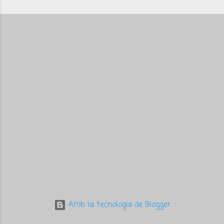
o
m
e
n
t
a
r
i
s
Amb la tecnologia de Blogger