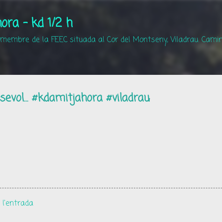
Salta al contingut principal
ora - kd 1/2 h
 membre de la FEEC situada al Cor del Montseny, Viladrau. Camin
evol... #kdamitjahora #viladrau
 l'entrada