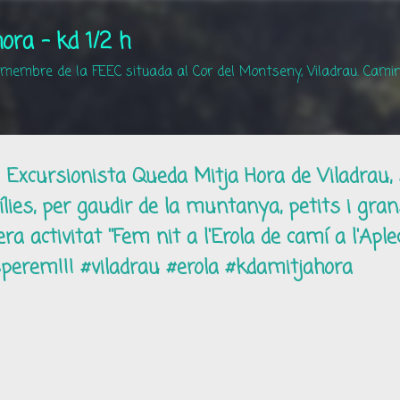
Salta al contingut principal
ora - kd 1/2 h
 membre de la FEEC situada al Cor del Montseny, Viladrau. Camin
ó Excursionista Queda Mitja Hora de Viladrau, 
lies, per gaudir de la muntanya, petits i gran
a activitat ''Fem nit a l'Erola de camí a l'Apl
sperem!!! #viladrau #erola #kdamitjahora