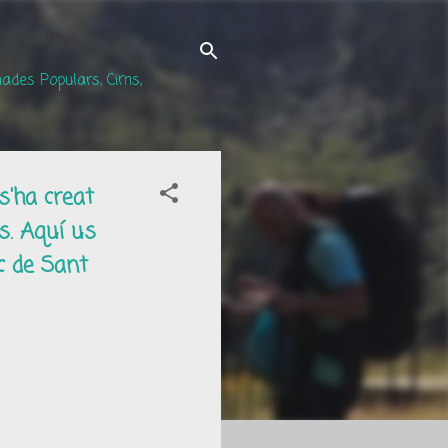
ades Populars, Cims,
s'ha creat
s. Aquí us
ec de Sant