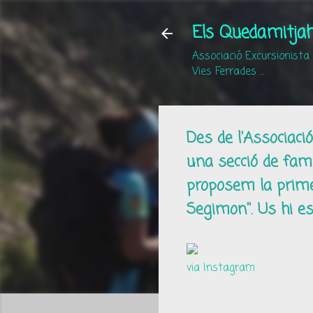
Els Quedamitjah
Associació Excursionista
Vies Ferrades ...
Des de l'Associaci
una secció de famí
proposem la primer
Segimon''. Us hi e
via Instagram